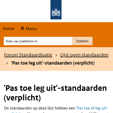
Skip
Overslaan en naar de hoofdnavigatie gaan
Overslaan en naar de inhoud gaan
links
Home
Menu
Voer
Zoeken
uw
zoekterm
Kruimelpad
Forum Standaardisatie
Lijst open standaarden
in
'Pas toe leg uit'-standaarden (verplicht)
'Pas toe leg uit'-standaarden
(verplicht)
De standaarden op deze lijst hebben een
'Pas toe of leg uit'-