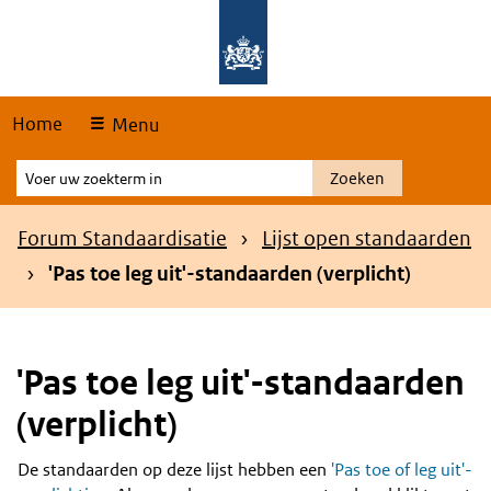
Skip
Overslaan en naar de hoofdnavigatie gaan
Overslaan en naar de inhoud gaan
links
Home
Menu
Voer
Zoeken
uw
zoekterm
Kruimelpad
Forum Standaardisatie
Lijst open standaarden
in
'Pas toe leg uit'-standaarden (verplicht)
'Pas toe leg uit'-standaarden
(verplicht)
De standaarden op deze lijst hebben een
'Pas toe of leg uit'-