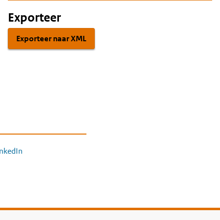
Exporteer
Exporteer naar XML
inkedIn