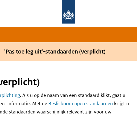
Overslaan en naar de hoofdnavigatie gaan
Overslaan en naar de inhoud gaan
'Pas toe leg uit'-standaarden (verplicht)
verplicht)
erplichting
. Als u op de naam van een standaard klikt, gaat u
eer informatie. Met de
Beslisboom open standaarden
krijgt u
nde standaarden waarschijnlijk relevant zijn voor uw