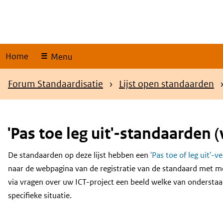
Skip
links
Home
Menu
Kruimelpad
Forum Standaardisatie
Lijst open standaarden
'Pas toe leg uit'-standaarden (
De standaarden op deze lijst hebben een
'Pas toe of leg uit'-v
Content
naar de webpagina van de registratie van de standaard met m
via vragen over uw ICT-project een beeld welke van onderstaa
specifieke situatie.