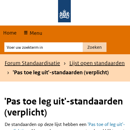
Skip
Overslaan en naar de hoofdnavigatie gaan
Overslaan en naar de inhoud gaan
links
Home
Menu
Voer
Zoeken
uw
zoekterm
Kruimelpad
Forum Standaardisatie
Lijst open standaarden
in
'Pas toe leg uit'-standaarden (verplicht)
'Pas toe leg uit'-standaarden
(verplicht)
De standaarden op deze lijst hebben een
'Pas toe of leg uit'-