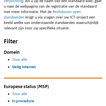
Content
verplichting
. Als u op de naam van een standaard klikt, gaat
u naar de webpagina van de registratie van de standaard
met meer informatie. Met de
Beslisboom open
standaarden
krijgt u via vragen over uw ICT-project een
beeld welke van onderstaande standaarden waarschijnlijk
relevant zijn voor uw specifieke situatie.
Filter
Domein
Toon alle
Veilig internet
Europese status (MSP)
Toon alle
In procedure