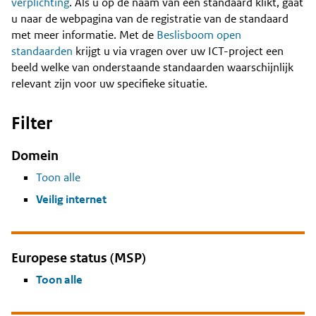
Content
verplichting
. Als u op de naam van een standaard klikt, gaat
u naar de webpagina van de registratie van de standaard
met meer informatie. Met de
Beslisboom open
standaarden
krijgt u via vragen over uw ICT-project een
beeld welke van onderstaande standaarden waarschijnlijk
relevant zijn voor uw specifieke situatie.
Filter
Domein
Toon alle
Veilig internet
Europese status (MSP)
Toon alle