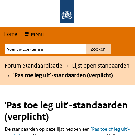
Skip
Overslaan en naar de hoofdnavigatie gaan
Overslaan en naar de inhoud gaan
links
Home
Menu
Voer
Zoeken
uw
zoekterm
Kruimelpad
Forum Standaardisatie
Lijst open standaarden
in
'Pas toe leg uit'-standaarden (verplicht)
'Pas toe leg uit'-standaarden
(verplicht)
De standaarden op deze lijst hebben een
'Pas toe of leg uit'-