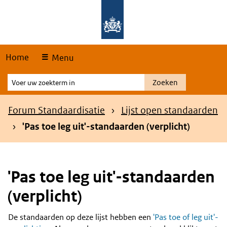
Skip
Overslaan en naar de hoofdnavigatie gaan
Overslaan en naar de inhoud gaan
links
Home
Menu
Voer
Zoeken
uw
zoekterm
Kruimelpad
Forum Standaardisatie
Lijst open standaarden
in
'Pas toe leg uit'-standaarden (verplicht)
'Pas toe leg uit'-standaarden
(verplicht)
De standaarden op deze lijst hebben een
'Pas toe of leg uit'-