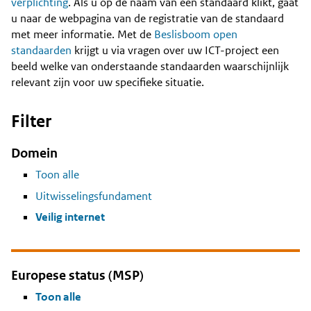
Content
verplichting
. Als u op de naam van een standaard klikt, gaat
u naar de webpagina van de registratie van de standaard
met meer informatie. Met de
Beslisboom open
standaarden
krijgt u via vragen over uw ICT-project een
beeld welke van onderstaande standaarden waarschijnlijk
relevant zijn voor uw specifieke situatie.
Filter
Domein
Toon alle
Uitwisselingsfundament
Veilig internet
Europese status (MSP)
Toon alle