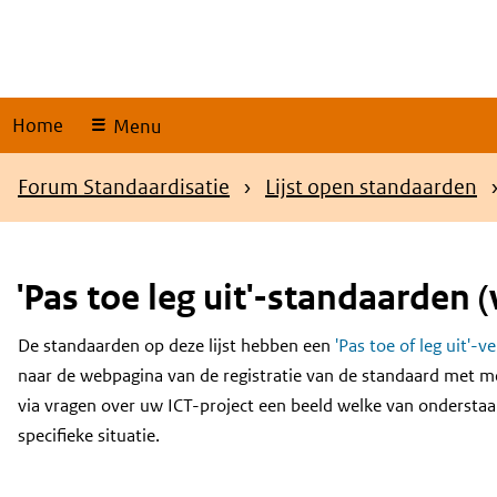
Skip
links
Home
Menu
Kruimelpad
Forum Standaardisatie
Lijst open standaarden
'Pas toe leg uit'-standaarden (
De standaarden op deze lijst hebben een
'Pas toe of leg uit'-v
Content
naar de webpagina van de registratie van de standaard met m
via vragen over uw ICT-project een beeld welke van onderstaa
specifieke situatie.