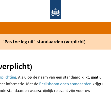
Overslaan en naar de hoofdnavigatie gaan
Overslaan en naar de inhoud gaan
'Pas toe leg uit'-standaarden (verplicht)
verplicht)
erplichting
. Als u op de naam van een standaard klikt, gaat u
eer informatie. Met de
Beslisboom open standaarden
krijgt u
nde standaarden waarschijnlijk relevant zijn voor uw