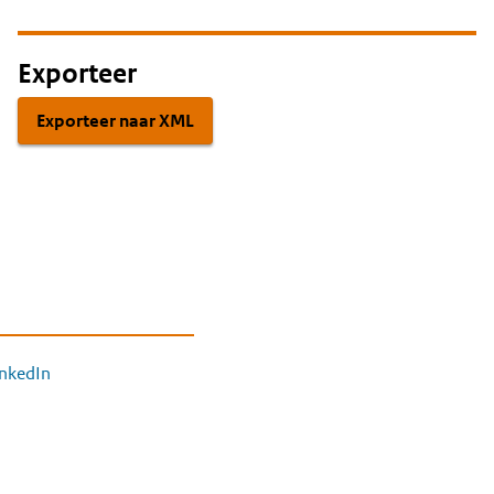
Exporteer
Exporteer naar XML
inkedIn