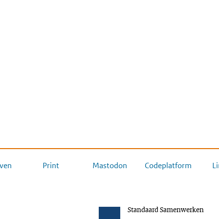
ven
Print
Mastodon
Codeplatform
L
Standaard Samenwerken