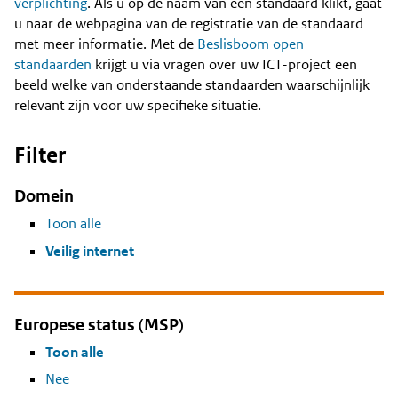
Content
verplichting
. Als u op de naam van een standaard klikt, gaat
u naar de webpagina van de registratie van de standaard
met meer informatie. Met de
Beslisboom open
standaarden
krijgt u via vragen over uw ICT-project een
beeld welke van onderstaande standaarden waarschijnlijk
relevant zijn voor uw specifieke situatie.
Filter
Domein
Toon alle
Veilig internet
Europese status (MSP)
Toon alle
Nee