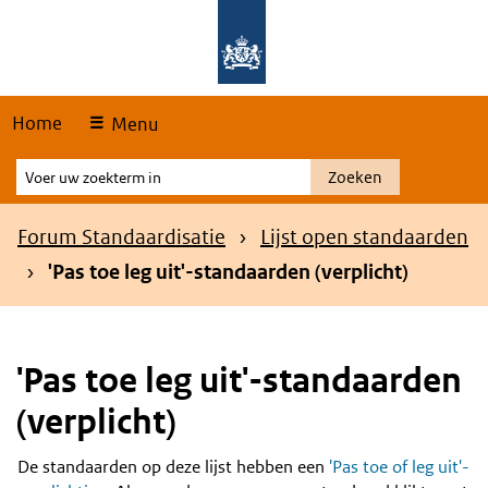
Skip
Overslaan en naar de hoofdnavigatie gaan
Overslaan en naar de inhoud gaan
links
Home
Menu
Voer
Zoeken
uw
zoekterm
Kruimelpad
Forum Standaardisatie
Lijst open standaarden
in
'Pas toe leg uit'-standaarden (verplicht)
'Pas toe leg uit'-standaarden
(verplicht)
De standaarden op deze lijst hebben een
'Pas toe of leg uit'-