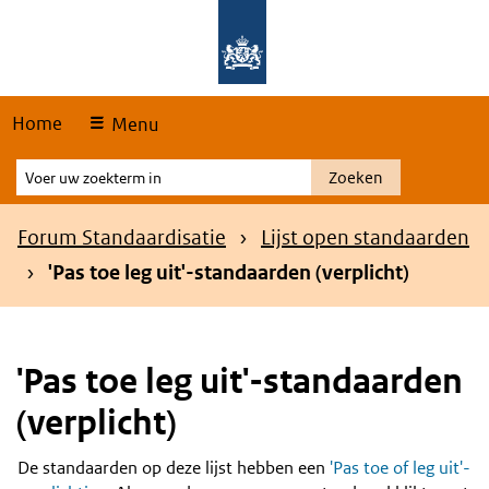
Skip
Overslaan en naar de hoofdnavigatie gaan
Overslaan en naar de inhoud gaan
links
Home
Menu
Voer
Zoeken
uw
zoekterm
Kruimelpad
Forum Standaardisatie
Lijst open standaarden
in
'Pas toe leg uit'-standaarden (verplicht)
'Pas toe leg uit'-standaarden
(verplicht)
De standaarden op deze lijst hebben een
'Pas toe of leg uit'-