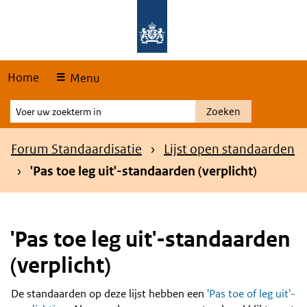
Skip
Overslaan en naar de hoofdnavigatie gaan
Overslaan en naar de inhoud gaan
links
Home
Menu
Voer
Zoeken
uw
zoekterm
Kruimelpad
Forum Standaardisatie
Lijst open standaarden
in
'Pas toe leg uit'-standaarden (verplicht)
'Pas toe leg uit'-standaarden
(verplicht)
De standaarden op deze lijst hebben een
'Pas toe of leg uit'-