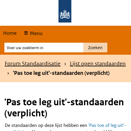
Skip
Overslaan en naar de hoofdnavigatie gaan
Overslaan en naar de inhoud gaan
links
Home
Menu
Voer
Zoeken
uw
zoekterm
Kruimelpad
Forum Standaardisatie
Lijst open standaarden
in
'Pas toe leg uit'-standaarden (verplicht)
'Pas toe leg uit'-standaarden
(verplicht)
De standaarden op deze lijst hebben een
'Pas toe of leg uit'-