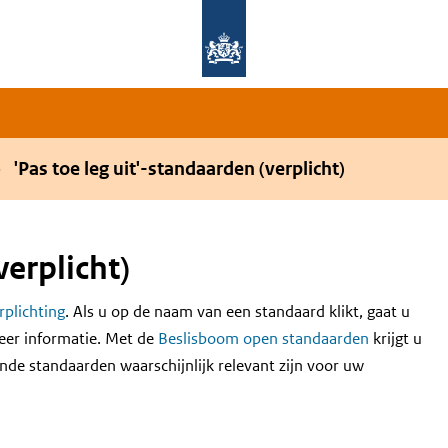
Overslaan en naar de hoofdnavigatie gaan
Overslaan en naar de inhoud gaan
'Pas toe leg uit'-standaarden (verplicht)
verplicht)
erplichting
. Als u op de naam van een standaard klikt, gaat u
eer informatie. Met de
Beslisboom open standaarden
krijgt u
nde standaarden waarschijnlijk relevant zijn voor uw