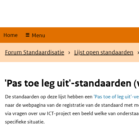
Skip
links
Home
Menu
Kruimelpad
Forum Standaardisatie
Lijst open standaarden
'Pas toe leg uit'-standaarden (
De standaarden op deze lijst hebben een
'Pas toe of leg uit'-v
Content
naar de webpagina van de registratie van de standaard met m
via vragen over uw ICT-project een beeld welke van onderstaa
specifieke situatie.