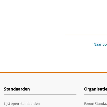
Naar bo
Standaarden
Organisati
Voet
Lijst open standaarden
Forum Standaa