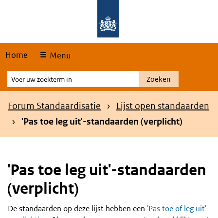
Skip
Overslaan en naar de hoofdnavigatie gaan
Overslaan en naar de inhoud gaan
links
Home
Menu
Voer
Zoeken
uw
zoekterm
Kruimelpad
Forum Standaardisatie
Lijst open standaarden
in
'Pas toe leg uit'-standaarden (verplicht)
'Pas toe leg uit'-standaarden
(verplicht)
De standaarden op deze lijst hebben een
'Pas toe of leg uit'-