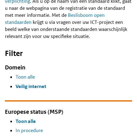
Content
verplichting
. Als u op de naam van een standaard klikt, gaat
u naar de webpagina van de registratie van de standaard
met meer informatie. Met de
Beslisboom open
standaarden
krijgt u via vragen over uw ICT-project een
beeld welke van onderstaande standaarden waarschijnlijk
relevant zijn voor uw specifieke situatie.
Filter
Domein
Toon alle
Veilig internet
Europese status (MSP)
Toon alle
In procedure