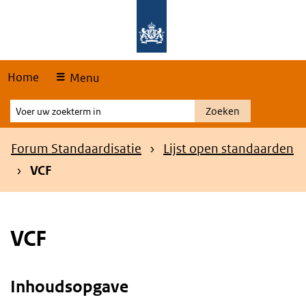
Skip
Overslaan en naar de hoofdnavigatie gaan
Overslaan en naar de inhoud gaan
links
Home
Menu
Voer
Zoeken
uw
zoekterm
Kruimelpad
Forum Standaardisatie
Lijst open standaarden
in
VCF
VCF
Inhoudsopgave