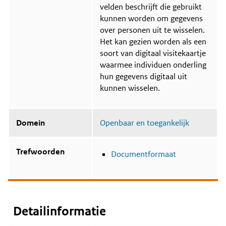
a
u
velden beschrijft die gebruikt
s
s
s
kunnen worden om gegevens
i
over personen uit te wisselen.
n
Het kan gezien worden als een
g
s
soort van digitaal visitekaartje
g
waarmee individuen onderling
e
hun gegevens digitaal uit
b
i
kunnen wisselen.
e
d
Domein
Openbaar en toegankelijk
Trefwoorden
Documentformaat
Detailinformatie