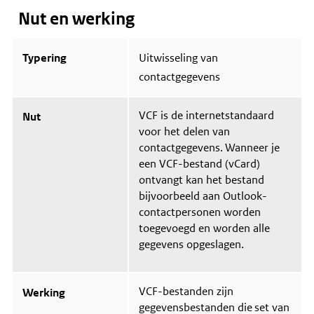
o
i
o
Nut en werking
r
n
v
m
f
e
a
o
r
t
Typering
r
Uitwisseling van
S
i
m
t
contactgegevens
e
a
a
o
t
t
v
i
u
e
VCF is de internetstandaard
Nut
e
s
r
o
voor het delen van
F
v
contactgegevens. Wanneer je
u
e
n
een VCF-bestand (vCard)
r
c
E
ontvangt kan het bestand
t
u
bijvoorbeeld aan Outlook-
i
r
o
contactpersonen worden
o
n
p
toegevoegd en worden alle
e
e
e
gegevens opgeslagen.
s
l
e
t
s
o
t
VCF-bestanden zijn
e
Werking
a
p
gegevensbestanden die set van
t