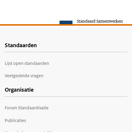
a
e
n
h
b
e
e
e
Standaard Samenwerken
s
r
l
u
i
t
Standaarden
Voet
Lijst open standaarden
Veelgestelde vragen
Organisatie
Forum Standaardisatie
Publicaties