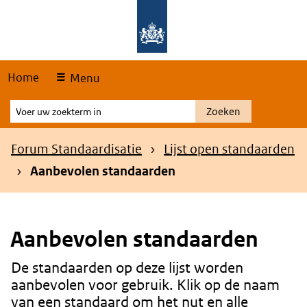
Skip
Overslaan en naar de hoofdnavigatie gaan
Overslaan en naar de inhoud gaan
links
Home
Menu
Voer
Zoeken
uw
zoekterm
Kruimelpad
Forum Standaardisatie
Lijst open standaarden
in
Aanbevolen standaarden
Aanbevolen standaarden
De standaarden op deze lijst worden
Content
aanbevolen voor gebruik. Klik op de naam
van een standaard om het nut en alle