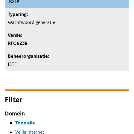
TOTP
Wachtwoord generatie
RFC 6238
IETF
Filter
Domein
Toon alle
Veilig internet