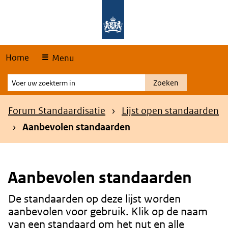
Skip
Overslaan en naar de hoofdnavigatie gaan
Overslaan en naar de inhoud gaan
links
Home
Menu
Voer
Zoeken
uw
zoekterm
Kruimelpad
Forum Standaardisatie
Lijst open standaarden
in
Aanbevolen standaarden
Aanbevolen standaarden
De standaarden op deze lijst worden
Content
aanbevolen voor gebruik. Klik op de naam
van een standaard om het nut en alle