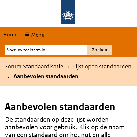
Skip
Overslaan en naar de hoofdnavigatie gaan
Overslaan en naar de inhoud gaan
links
Home
Menu
Voer
Zoeken
uw
zoekterm
Kruimelpad
Forum Standaardisatie
Lijst open standaarden
in
Aanbevolen standaarden
Aanbevolen standaarden
De standaarden op deze lijst worden
Content
aanbevolen voor gebruik. Klik op de naam
van een standaard om het nut en alle