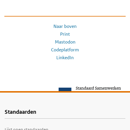
Naar boven
Print
Mastodon
Codeplatform
LinkedIn
Standaard Samenwerken
Standaarden
Voet
Lijst open standaarden