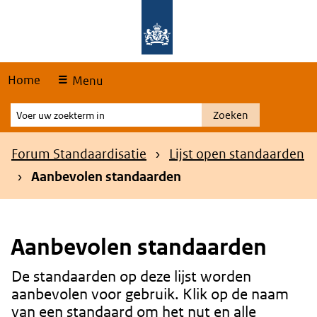
Skip
Overslaan en naar de hoofdnavigatie gaan
Overslaan en naar de inhoud gaan
links
Home
Menu
Voer
Zoeken
uw
zoekterm
Kruimelpad
Forum Standaardisatie
Lijst open standaarden
in
Aanbevolen standaarden
Aanbevolen standaarden
De standaarden op deze lijst worden
Content
aanbevolen voor gebruik. Klik op de naam
van een standaard om het nut en alle