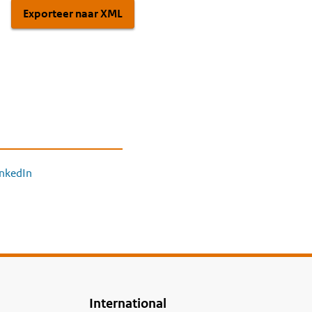
Exporteer naar XML
inkedIn
International