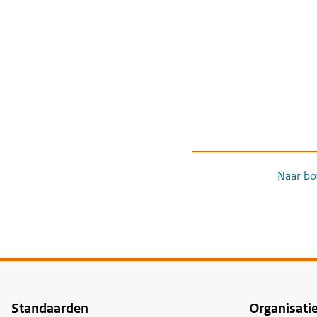
Naar bo
Standaarden
Organisati
Voet