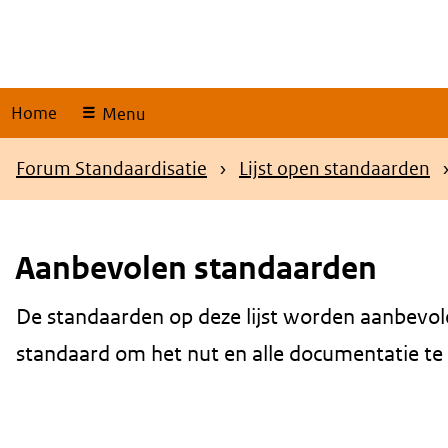
Skip
links
Home
Menu
Kruimelpad
Forum Standaardisatie
Lijst open standaarden
Aanbevolen standaarden
De standaarden op deze lijst worden aanbevol
Content
standaard om het nut en alle documentatie te be