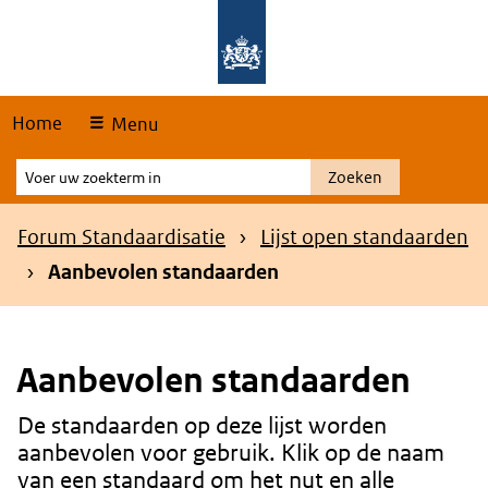
Skip
Overslaan en naar de hoofdnavigatie gaan
Overslaan en naar de inhoud gaan
links
Home
Menu
Voer
Zoeken
uw
zoekterm
Kruimelpad
Forum Standaardisatie
Lijst open standaarden
in
Aanbevolen standaarden
Aanbevolen standaarden
De standaarden op deze lijst worden
Content
aanbevolen voor gebruik. Klik op de naam
van een standaard om het nut en alle