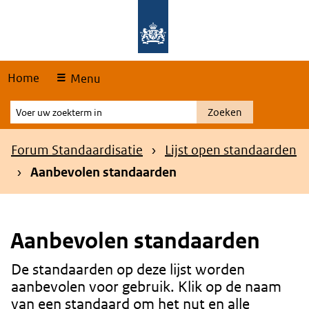
Skip
Overslaan en naar de hoofdnavigatie gaan
Overslaan en naar de inhoud gaan
links
Home
Menu
Voer
Zoeken
uw
zoekterm
Kruimelpad
Forum Standaardisatie
Lijst open standaarden
in
Aanbevolen standaarden
Aanbevolen standaarden
De standaarden op deze lijst worden
Content
aanbevolen voor gebruik. Klik op de naam
van een standaard om het nut en alle