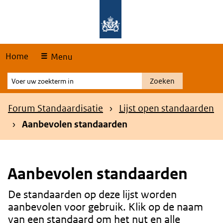
Skip
Overslaan en naar de hoofdnavigatie gaan
Overslaan en naar de inhoud gaan
links
Home
Menu
Voer
Zoeken
uw
zoekterm
Kruimelpad
Forum Standaardisatie
Lijst open standaarden
in
Aanbevolen standaarden
Aanbevolen standaarden
De standaarden op deze lijst worden
Content
aanbevolen voor gebruik. Klik op de naam
van een standaard om het nut en alle