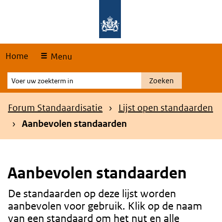
Skip
Overslaan en naar de hoofdnavigatie gaan
Overslaan en naar de inhoud gaan
links
Home
Menu
Voer
Zoeken
uw
zoekterm
Kruimelpad
Forum Standaardisatie
Lijst open standaarden
in
Aanbevolen standaarden
Aanbevolen standaarden
De standaarden op deze lijst worden
Content
aanbevolen voor gebruik. Klik op de naam
van een standaard om het nut en alle