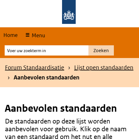
Skip
Overslaan en naar de hoofdnavigatie gaan
Overslaan en naar de inhoud gaan
links
Home
Menu
Voer
Zoeken
uw
zoekterm
Kruimelpad
Forum Standaardisatie
Lijst open standaarden
in
Aanbevolen standaarden
Aanbevolen standaarden
De standaarden op deze lijst worden
Content
aanbevolen voor gebruik. Klik op de naam
van een standaard om het nut en alle