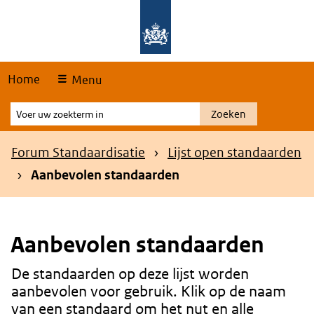
Skip
Overslaan en naar de hoofdnavigatie gaan
Overslaan en naar de inhoud gaan
links
Home
Menu
Voer
Zoeken
uw
zoekterm
Kruimelpad
Forum Standaardisatie
Lijst open standaarden
in
Aanbevolen standaarden
Aanbevolen standaarden
De standaarden op deze lijst worden
Content
aanbevolen voor gebruik. Klik op de naam
van een standaard om het nut en alle