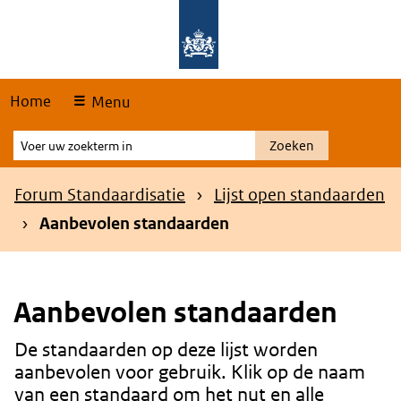
Skip
Overslaan en naar de hoofdnavigatie gaan
Overslaan en naar de inhoud gaan
links
Home
Menu
Voer
Zoeken
uw
zoekterm
Kruimelpad
Forum Standaardisatie
Lijst open standaarden
in
Aanbevolen standaarden
Aanbevolen standaarden
De standaarden op deze lijst worden
Content
aanbevolen voor gebruik. Klik op de naam
van een standaard om het nut en alle