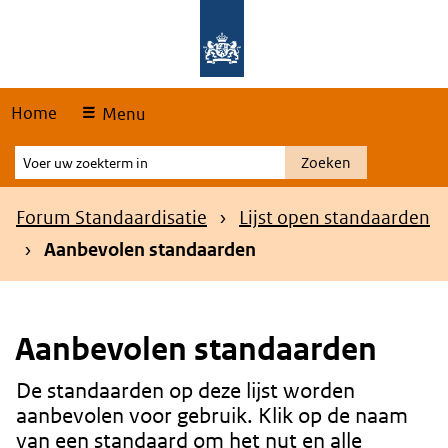
Skip
Overslaan en naar de hoofdnavigatie gaan
Overslaan en naar de inhoud gaan
links
Home
Menu
Voer
Zoeken
uw
zoekterm
Kruimelpad
Forum Standaardisatie
Lijst open standaarden
in
Aanbevolen standaarden
Aanbevolen standaarden
De standaarden op deze lijst worden
Content
aanbevolen voor gebruik. Klik op de naam
van een standaard om het nut en alle