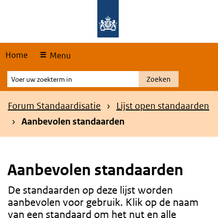
Skip
Overslaan en naar de hoofdnavigatie gaan
Overslaan en naar de inhoud gaan
links
Home
Menu
Voer
Zoeken
uw
zoekterm
Kruimelpad
Forum Standaardisatie
Lijst open standaarden
in
Aanbevolen standaarden
Aanbevolen standaarden
De standaarden op deze lijst worden
Content
aanbevolen voor gebruik. Klik op de naam
van een standaard om het nut en alle