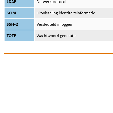
LDAP
Netwerkprotocol
SCIM
Uitwisseling identiteitsinformatie
SSH-2
Versleuteld inloggen
TOTP
Wachtwoord generatie