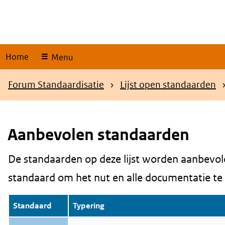
Skip
links
Home
Menu
Kruimelpad
Forum Standaardisatie
Lijst open standaarden
Aanbevolen standaarden
De standaarden op deze lijst worden aanbevol
Content
standaard om het nut en alle documentatie te be
Standaard
Typering