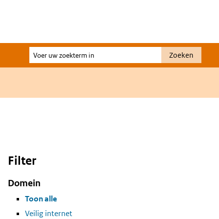
Voer
Zoeken
uw
zoekterm
in
Filter
Domein
Toon alle
Veilig internet