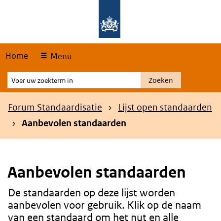
Skip
Overslaan en naar de hoofdnavigatie gaan
Overslaan en naar de inhoud gaan
links
Home
Menu
Voer
Zoeken
uw
zoekterm
Kruimelpad
Forum Standaardisatie
Lijst open standaarden
in
Aanbevolen standaarden
Aanbevolen standaarden
De standaarden op deze lijst worden
Content
aanbevolen voor gebruik. Klik op de naam
van een standaard om het nut en alle