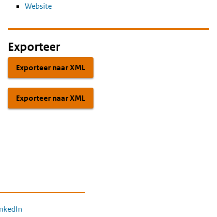
Website
Exporteer
Exporteer naar XML
Exporteer naar XML
inkedIn