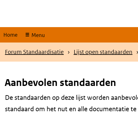
Skip
links
Home
Menu
Kruimelpad
Forum Standaardisatie
Lijst open standaarden
Aanbevolen standaarden
De standaarden op deze lijst worden aanbevol
Content
standaard om het nut en alle documentatie te be