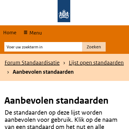
Skip
Overslaan en naar de hoofdnavigatie gaan
Overslaan en naar de inhoud gaan
links
Home
Menu
Voer
Zoeken
uw
zoekterm
Kruimelpad
Forum Standaardisatie
Lijst open standaarden
in
Aanbevolen standaarden
Aanbevolen standaarden
De standaarden op deze lijst worden
Content
aanbevolen voor gebruik. Klik op de naam
van een standaard om het nut en alle