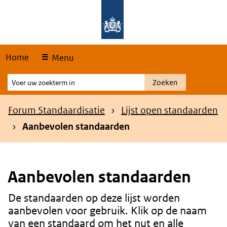
Skip
Overslaan en naar de hoofdnavigatie gaan
Overslaan en naar de inhoud gaan
links
Home
Menu
Voer
Zoeken
uw
zoekterm
Kruimelpad
Forum Standaardisatie
Lijst open standaarden
in
Aanbevolen standaarden
Aanbevolen standaarden
De standaarden op deze lijst worden
Content
aanbevolen voor gebruik. Klik op de naam
van een standaard om het nut en alle