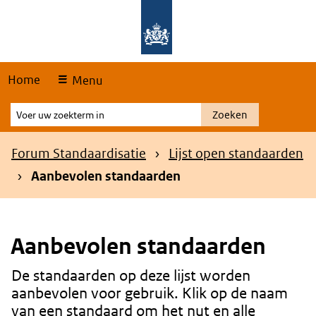
Skip
Overslaan en naar de hoofdnavigatie gaan
Overslaan en naar de inhoud gaan
links
Home
Menu
Voer
Zoeken
uw
zoekterm
Kruimelpad
Forum Standaardisatie
Lijst open standaarden
in
Aanbevolen standaarden
Aanbevolen standaarden
De standaarden op deze lijst worden
Content
aanbevolen voor gebruik. Klik op de naam
van een standaard om het nut en alle