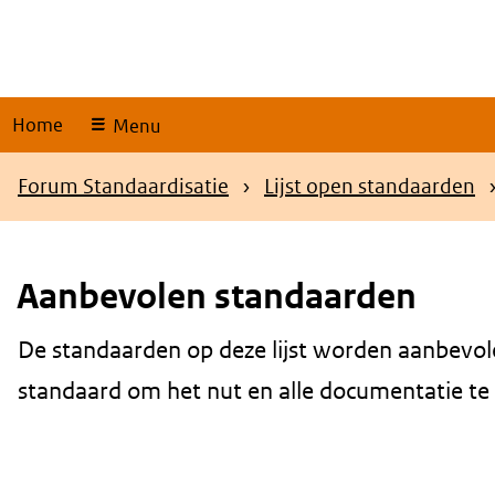
Skip
links
Home
Menu
Kruimelpad
Forum Standaardisatie
Lijst open standaarden
Aanbevolen standaarden
De standaarden op deze lijst worden aanbevol
Content
standaard om het nut en alle documentatie te be