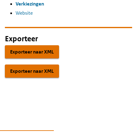
Verkiezingen
Website
Exporteer
Exporteer naar XML
Exporteer naar XML