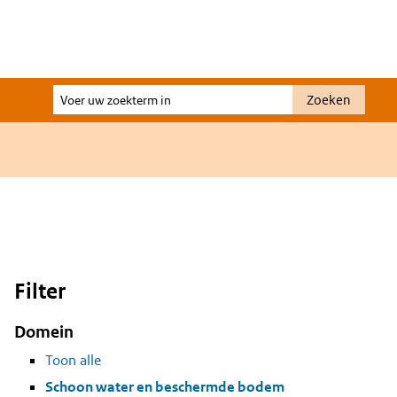
Voer
Zoeken
uw
zoekterm
in
Filter
Domein
Toon alle
Schoon water en beschermde bodem