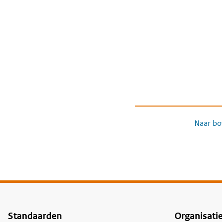
Naar bo
Standaarden
Organisati
Voet