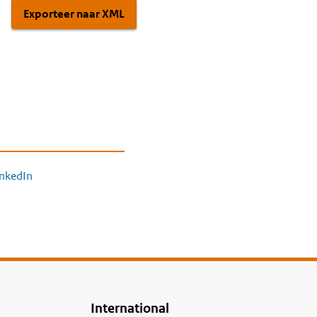
Exporteer naar XML
inkedIn
International