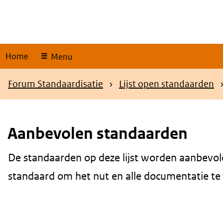
Skip
links
Home
Menu
Kruimelpad
Forum Standaardisatie
Lijst open standaarden
Aanbevolen standaarden
De standaarden op deze lijst worden aanbevol
Content
standaard om het nut en alle documentatie te be