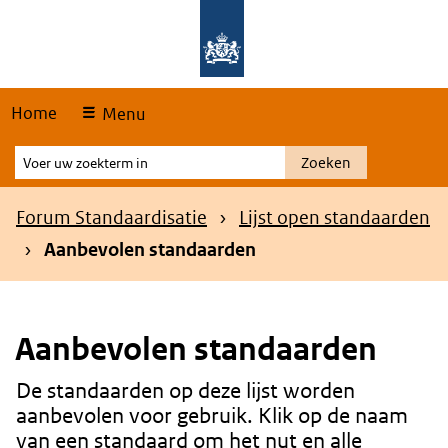
Skip
Overslaan en naar de hoofdnavigatie gaan
Overslaan en naar de inhoud gaan
links
Home
Menu
Voer
Zoeken
uw
zoekterm
Kruimelpad
Forum Standaardisatie
Lijst open standaarden
in
Aanbevolen standaarden
Aanbevolen standaarden
De standaarden op deze lijst worden
Content
aanbevolen voor gebruik. Klik op de naam
van een standaard om het nut en alle