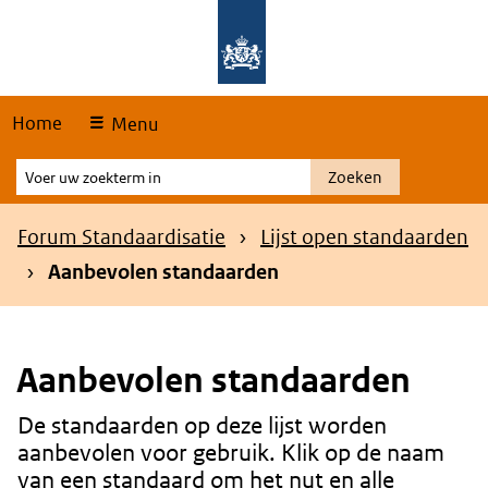
Skip
Overslaan en naar de hoofdnavigatie gaan
Overslaan en naar de inhoud gaan
links
Home
Menu
Voer
Zoeken
uw
zoekterm
Kruimelpad
Forum Standaardisatie
Lijst open standaarden
in
Aanbevolen standaarden
Aanbevolen standaarden
De standaarden op deze lijst worden
Content
aanbevolen voor gebruik. Klik op de naam
van een standaard om het nut en alle