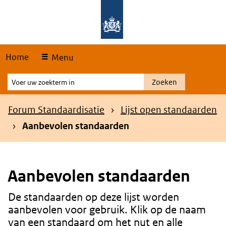
Skip
Overslaan en naar de hoofdnavigatie gaan
Overslaan en naar de inhoud gaan
links
Home
Menu
Voer
Zoeken
uw
zoekterm
Kruimelpad
Forum Standaardisatie
Lijst open standaarden
in
Aanbevolen standaarden
Aanbevolen standaarden
De standaarden op deze lijst worden
Content
aanbevolen voor gebruik. Klik op de naam
van een standaard om het nut en alle