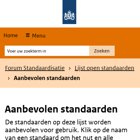
Skip
Overslaan en naar de hoofdnavigatie gaan
Overslaan en naar de inhoud gaan
links
Home
Menu
Voer
Zoeken
uw
zoekterm
Kruimelpad
Forum Standaardisatie
Lijst open standaarden
in
Aanbevolen standaarden
Aanbevolen standaarden
De standaarden op deze lijst worden
Content
aanbevolen voor gebruik. Klik op de naam
van een standaard om het nut en alle