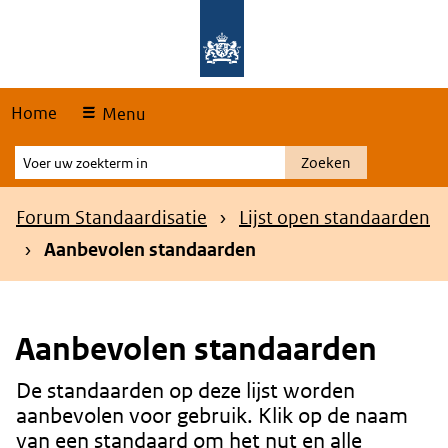
Skip
Overslaan en naar de hoofdnavigatie gaan
Overslaan en naar de inhoud gaan
links
Home
Menu
Voer
Zoeken
uw
zoekterm
Kruimelpad
Forum Standaardisatie
Lijst open standaarden
in
Aanbevolen standaarden
Aanbevolen standaarden
De standaarden op deze lijst worden
Content
aanbevolen voor gebruik. Klik op de naam
van een standaard om het nut en alle