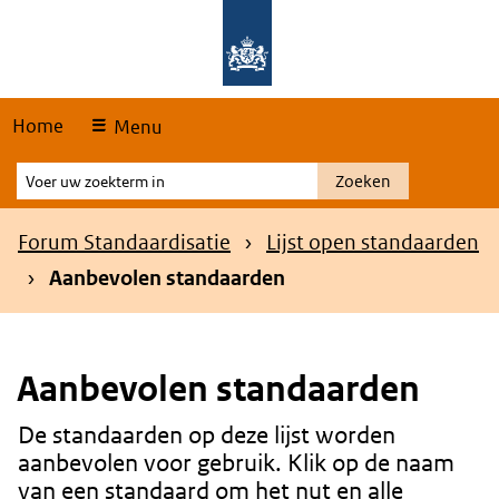
Skip
Overslaan en naar de hoofdnavigatie gaan
Overslaan en naar de inhoud gaan
links
Home
Menu
Voer
Zoeken
uw
zoekterm
Kruimelpad
Forum Standaardisatie
Lijst open standaarden
in
Aanbevolen standaarden
Aanbevolen standaarden
De standaarden op deze lijst worden
Content
aanbevolen voor gebruik. Klik op de naam
van een standaard om het nut en alle