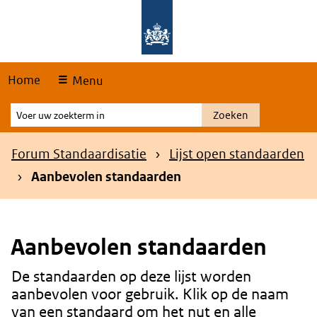
Skip
Overslaan en naar de hoofdnavigatie gaan
Overslaan en naar de inhoud gaan
links
Home
Menu
Voer
Zoeken
uw
zoekterm
Kruimelpad
Forum Standaardisatie
Lijst open standaarden
in
Aanbevolen standaarden
Aanbevolen standaarden
De standaarden op deze lijst worden
Content
aanbevolen voor gebruik. Klik op de naam
van een standaard om het nut en alle