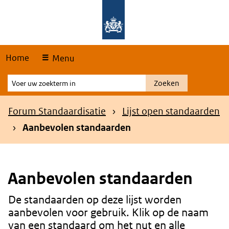
Skip
Overslaan en naar de hoofdnavigatie gaan
Overslaan en naar de inhoud gaan
links
Home
Menu
Voer
Zoeken
uw
zoekterm
Kruimelpad
Forum Standaardisatie
Lijst open standaarden
in
Aanbevolen standaarden
Aanbevolen standaarden
De standaarden op deze lijst worden
Content
aanbevolen voor gebruik. Klik op de naam
van een standaard om het nut en alle