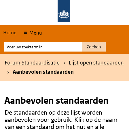
Skip
Overslaan en naar de hoofdnavigatie gaan
Overslaan en naar de inhoud gaan
links
Home
Menu
Voer
Zoeken
uw
zoekterm
Kruimelpad
Forum Standaardisatie
Lijst open standaarden
in
Aanbevolen standaarden
Aanbevolen standaarden
De standaarden op deze lijst worden
Content
aanbevolen voor gebruik. Klik op de naam
van een standaard om het nut en alle