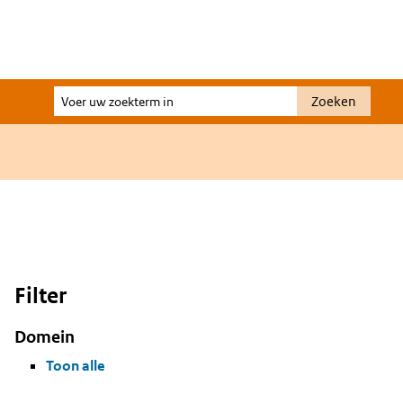
Voer
Zoeken
uw
zoekterm
in
Filter
Domein
Toon alle