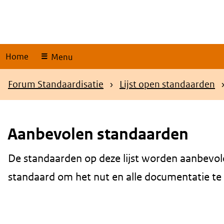
Skip
links
Home
Menu
Kruimelpad
Forum Standaardisatie
Lijst open standaarden
Aanbevolen standaarden
De standaarden op deze lijst worden aanbevol
Content
standaard om het nut en alle documentatie te be