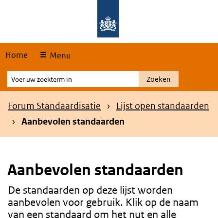
Skip
Overslaan en naar de hoofdnavigatie gaan
Overslaan en naar de inhoud gaan
links
Home
Menu
Voer
Zoeken
uw
zoekterm
Kruimelpad
Forum Standaardisatie
Lijst open standaarden
in
Aanbevolen standaarden
Aanbevolen standaarden
De standaarden op deze lijst worden
Content
aanbevolen voor gebruik. Klik op de naam
van een standaard om het nut en alle