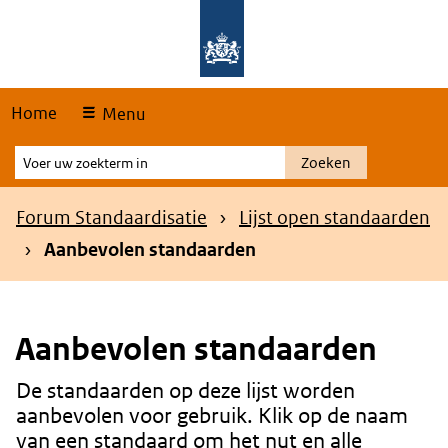
Skip
Overslaan en naar de hoofdnavigatie gaan
Overslaan en naar de inhoud gaan
links
Home
Menu
Voer
Zoeken
uw
zoekterm
Kruimelpad
Forum Standaardisatie
Lijst open standaarden
in
Aanbevolen standaarden
Aanbevolen standaarden
De standaarden op deze lijst worden
Content
aanbevolen voor gebruik. Klik op de naam
van een standaard om het nut en alle