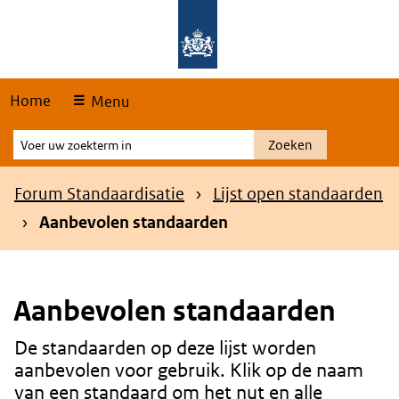
Skip
Overslaan en naar de hoofdnavigatie gaan
Overslaan en naar de inhoud gaan
links
Home
Menu
Voer
Zoeken
uw
zoekterm
Kruimelpad
Forum Standaardisatie
Lijst open standaarden
in
Aanbevolen standaarden
Aanbevolen standaarden
De standaarden op deze lijst worden
Content
aanbevolen voor gebruik. Klik op de naam
van een standaard om het nut en alle