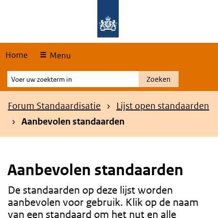
Skip
Overslaan en naar de hoofdnavigatie gaan
Overslaan en naar de inhoud gaan
links
Home
Menu
Voer
Zoeken
uw
zoekterm
Kruimelpad
Forum Standaardisatie
Lijst open standaarden
in
Aanbevolen standaarden
Aanbevolen standaarden
De standaarden op deze lijst worden
Content
aanbevolen voor gebruik. Klik op de naam
van een standaard om het nut en alle